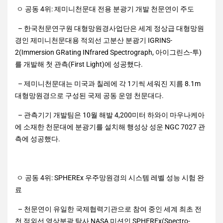
ㅇ 공동 4위: 제미니천문대 전용 분광기 개발 천문연이 주도
– 한국천문연구원 대형망원경사업단은 세계 정상급 대형망원
경인 제미니천문대용 적외선 고분산 분광기 IGRINS-
2(Immersion GRating INfrared Spectrograph, 아이그린스-투)
를 개발해 첫 관측(First Light)에 성공했다.
– 제미니천문대는 미국과 칠레에 각 1기씩 세워진 지름 8.1m
대형망원경으로 구성된 국제 공동 운영 천문대다.
– 관측기기 개발팀은 10월 해발 4,200미터 하와이 마우나케아
에 소재한 천문대에 분광기를 설치해 행성상 성운 NGC 7027 관
측에 성공했다.
ㅇ 공동 4위: SPHEREx 우주망원경의 시스템 레벨 성능 시험 완
료
– 천문연이 유일한 국제협력기관으로 참여 중인 세계 최초 전
천 적외선 영상분광 탐사 NASA 미션인 SPHEREx(Spectro-