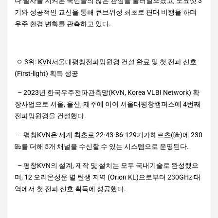
나 발사를 지켜본 국민들의 많은 관심을 불러일으켰고, 도요샛 3
기와 성공적인 교신을 통해 큐브위성 최초로 편대 비행을 하며
우주 환경 변화를 관측하고 있다.
ㅇ 3위: KVN서울대평창전파망원경 건설 완료 및 첫 전파 신호
(First-light) 획득 성공
– 2023년 한국우주전파관측망(KVN, Korea VLBI Network) 확
장사업으로 서울, 울산, 제주에 이어 서울대평창캠퍼스에 4번째
전파망원경을 건설했다.
– 평창KVN은 세계 최초로 22·43·86·129기가헤르츠(㎓)에 230
㎓를 더해 5개 채널을 수신할 수 있는 시스템으로 운영된다.
– 평창KVN의 설계, 제작 및 설치는 모두 국내기술로 완성했으
며, 12 오리온성운 별 탄생 지역 (Orion KL)으로부터 230GHz 대
역에서 첫 전파 신호 획득에 성공했다.