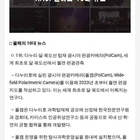
□ 올해의 10대 뉴스
ㅇ 1위: 다누리 달 궤도선 탑재 광시야 편광카메라(PolCam), 세
계 최초로 달 궤도선에서 월면 편광관측
– 다누리호에 실린 광시야 편광카메라(폴캠(PolCam), Wide-
field Polarimetric Camera)를 이용해 2023년 초부터 월면 편광
지도를 작성하고 있다. 이는 세계 최초로 달 궤도에서 이뤄지는
연구다.
– 폴캠은 다누리호 과학탑재체 공모에 선정돼 한국천문연구원
과 경희대, 카이스트 인공위성연구소 등과 공동으로 국내 산·학·
연의 균형 협력을 통해 개발됐다.
– 폴캠 운영을 위한 탐사과학운영실을 원내에 설치했으며, 폴