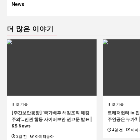
News
더 많은 이야기
IT 및 기술
IT 및 기술
[주간보안동향] ‘국가배후 해킹조직 해킹
트레저헌터 in 
주의’…민관 합동 사이버보안 권고문 발표 |
주인공은 누가? | 
KS News
4일 전
아이
2일 전
아이티동아