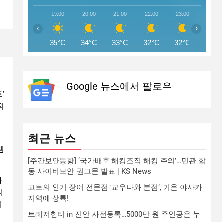
19:00
20:00
21:00
22:00
23:00
00:00
‹
›
35°C
34°C
33°C
32°C
32°C
31°C
Google 뉴스에서 팔로우
’
적
최근 뉴스
템
[주간보안동향] ‘국가배후 해킹조직 해킹 주의’…민관 합
동 사이버보안 권고문 발표 | KS News
하
교토의 인기 장어 전문점 ‘교우나와 본점’, 기온 야사카
식
지역에 상륙!
이
트레저헌터 in 진안 사전등록…5000만 원 주인공은 누