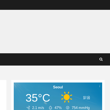
Seoul
35°C
맑음
2.1 m/s
47%
754
mmHg