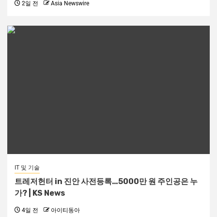
2일 전
Asia Newswire
IT 및 기술
트레저헌터 in 진안 사전등록…5000만 원 주인공은 누
가? | KS News
4일 전
아이티동아