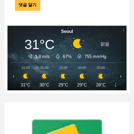
Seoul
31°C
맑음
1.8 m/s
67%
755
mmHg
01:00
02:00
03:00
04:00
05:00
06:00
‹
›
31°C
30°C
29°C
29°C
28°C
28°C