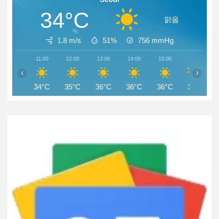
34°C
맑음
1.8 m/s
51%
756
mmHg
11:00
12:00
13:00
14:00
15:00
16:00
‹
›
34°C
35°C
36°C
36°C
36°C
36°C