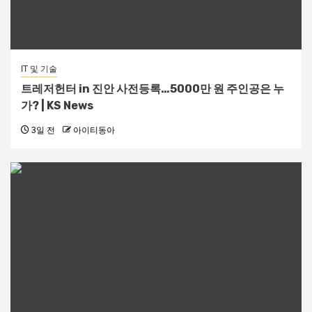
IT 및 기술
트레저헌터 in 진안 사전등록…5000만 원 주인공은 누
가? | KS News
3일 전
아이티동아