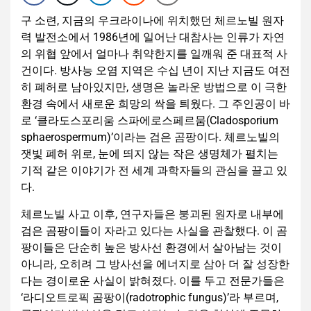
구 소련, 지금의 우크라이나에 위치했던 체르노빌 원자
력 발전소에서 1986년에 일어난 대참사는 인류가 자연
의 위협 앞에서 얼마나 취약한지를 일깨워 준 대표적 사
건이다. 방사능 오염 지역은 수십 년이 지난 지금도 여전
히 폐허로 남아있지만, 생명은 놀라운 방법으로 이 극한
환경 속에서 새로운 희망의 싹을 틔웠다. 그 주인공이 바
로 ‘클라도스포리움 스파에로스페르뭄(Cladosporium
sphaerospermum)’이라는 검은 곰팡이다. 체르노빌의
잿빛 폐허 위로, 눈에 띄지 않는 작은 생명체가 펼치는
기적 같은 이야기가 전 세계 과학자들의 관심을 끌고 있
다.
체르노빌 사고 이후, 연구자들은 붕괴된 원자로 내부에
검은 곰팡이들이 자라고 있다는 사실을 관찰했다. 이 곰
팡이들은 단순히 높은 방사선 환경에서 살아남는 것이
아니라, 오히려 그 방사선을 에너지로 삼아 더 잘 성장한
다는 경이로운 사실이 밝혀졌다. 이를 두고 전문가들은
‘라디오트로픽 곰팡이(radotrophic fungus)’라 부르며,