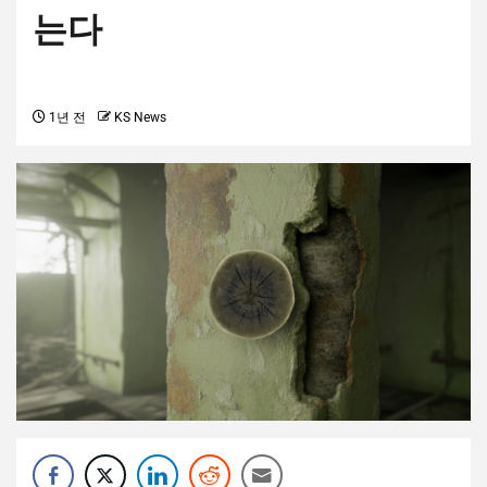
는다
1년 전
KS News