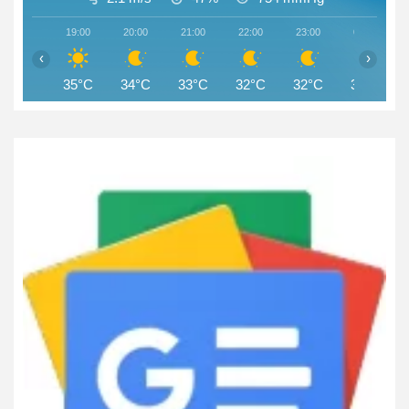
19:00
20:00
21:00
22:00
23:00
00:00
‹
›
35°C
34°C
33°C
32°C
32°C
31°C