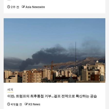
2주 전
Asia Newswire
세계
이란, 트럼프의 최후통첩 거부…걸프 전역으로 확산하는 공습
4개월 전
KS News