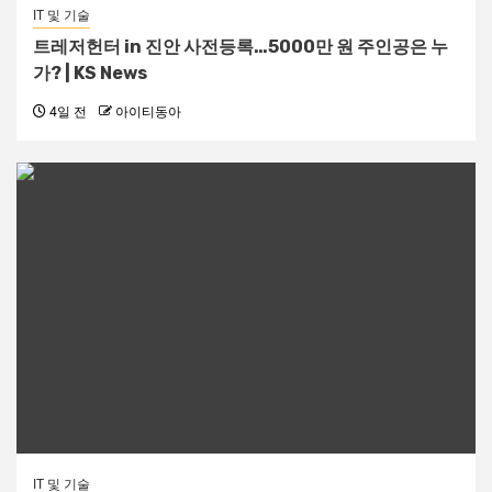
IT 및 기술
트레저헌터 in 진안 사전등록…5000만 원 주인공은 누
가? | KS News
4일 전
아이티동아
IT 및 기술