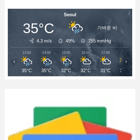
Seoul
35°C
가벼운 비
4.3 m/s
49%
755
mmHg
13:00
14:00
15:00
16:00
17:00
18:00
‹
›
35°C
35°C
32°C
32°C
31°C
30°C