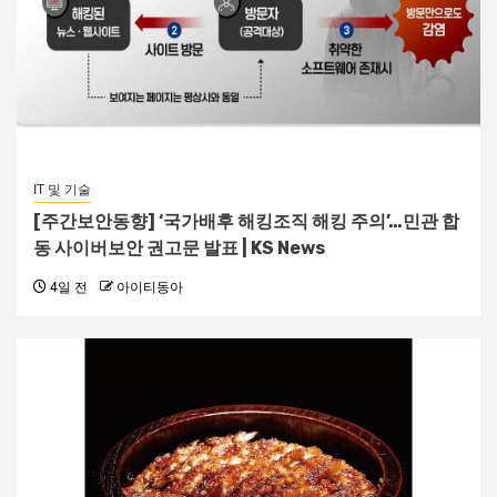
IT 및 기술
[주간보안동향] ‘국가배후 해킹조직 해킹 주의’…민관 합
동 사이버보안 권고문 발표 | KS News
4일 전
아이티동아