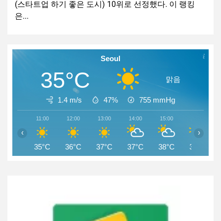
(스타트업 하기 좋은 도시) 10위로 선정했다. 이 랭킹
은...
Seoul
35°C
맑음
1.4 m/s
47%
755
mmHg
11:00
12:00
13:00
14:00
15:00
16:00
‹
›
35°C
36°C
37°C
37°C
38°C
37°C