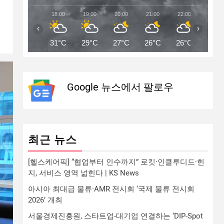
18:00
19:00
20:00
21:00
22:00
23:00
‹
›
31°C
29°C
27°C
26°C
26°C
25°C
Google 뉴스에서 팔로우
최근 뉴스
[헬스케어픽] “협업부터 인수까지” 로킷·인클루디드·힌
지, 서비스 영역 넓힌다 | KS News
아시아 최대급 물류·AMR 전시회 ‘국제 물류 전시회
2026’ 개최
서울경제진흥원, 스타트업-대기업 연결하는 ‘DIP-Spot