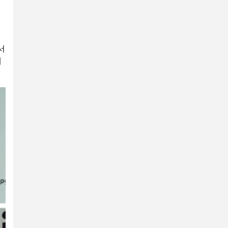
업
서
게