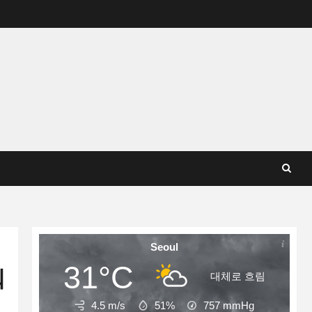
Seoul
31°C
워
대체로 흐림
4.5 m/s
51%
757
mmHg