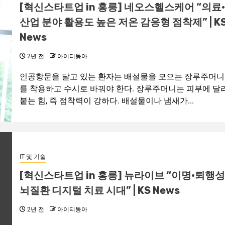
[혁신스타트업 in 홍릉] 네오스헬스케어 “의료·
산업 분야 활용도 높은 저온 감응형 점착제” | K
News
2년 전
아이티동아
인공항문을 달고 있는 환자는 배설물을 모으는 장루주머니
를 착용하고 수시로 바꿔야 한다. 장루주머니는 피부에 달
붙는 힘, 즉 점착력이 강하다. 배설물이나 냄새가...
IT 및 기술
[혁신스타트업 in 홍릉] 뉴라이브 “이명·퇴행성
뇌질환 디지털 치료 시대” | KS News
2년 전
아이티동아