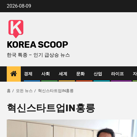
2026-08-09
KOREA SCOOP
한국 특종 – 인기 급상승 뉴스
경제
사회
세계
문화
산업
라이프
자
홈
모든 뉴스
혁신스타트업IN홍릉
혁신스타트업IN홍릉