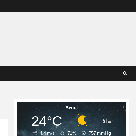
Seoul
24°C
맑음
4.4 m/s
71%
757
mmHg