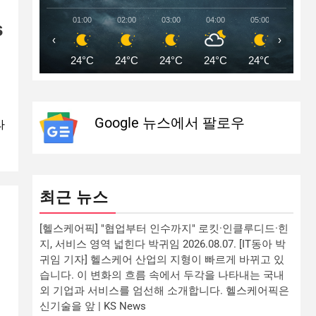
01:00
02:00
03:00
04:00
05:00
06:00
S
‹
›
24°C
24°C
24°C
24°C
24°C
24°C
Google 뉴스에서 팔로우
라
최근 뉴스
[헬스케어픽] "협업부터 인수까지" 로킷·인클루디드·힌
지, 서비스 영역 넓힌다 박귀임 2026.08.07. [IT동아 박
귀임 기자] 헬스케어 산업의 지형이 빠르게 바뀌고 있
습니다. 이 변화의 흐름 속에서 두각을 나타내는 국내
외 기업과 서비스를 엄선해 소개합니다. 헬스케어픽은
신기술을 앞 | KS News