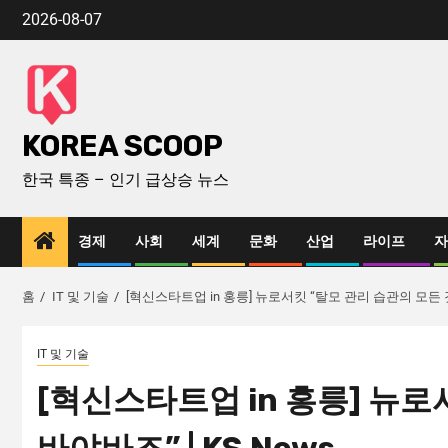
2026-08-07
KOREA SCOOP
한국 특종 – 인기 급상승 뉴스
경제
사회
세계
문화
산업
라이프
자
홈
IT 및 기술
[혁신스타트업 in 홍릉] 뉴로서킷 “탈모 관리 습관의 모든 것,
IT 및 기술
[혁신스타트업 in 홍릉] 뉴로