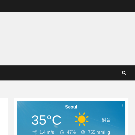
Seoul
35°C
맑음
1.4 m/s
47%
755
mmHg