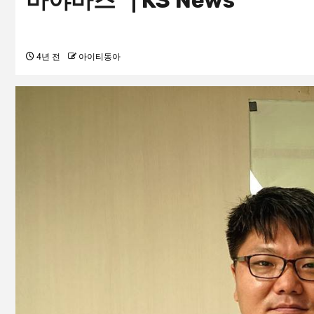
바야바즈” | KS News
4년 전
아이티동아