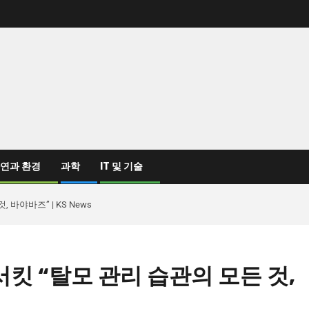
연과 환경
과학
IT 및 기술
 바야바즈” | KS News
서킷 “탈모 관리 습관의 모든 것,