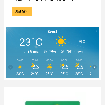
Seoul
23°C
맑음
3.5 m/s
76%
758
mmHg
06:00
07:00
08:00
09:00
10:00
11:00
‹
›
23°C
24°C
25°C
26°C
28°C
29°C