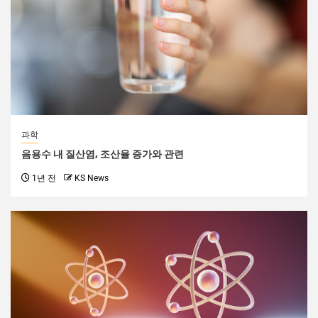
과학
음용수 내 질산염, 조산율 증가와 관련
1년 전
KS News