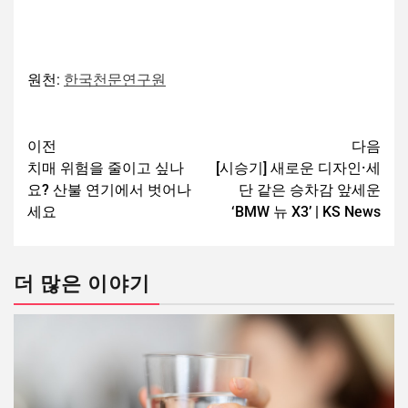
원천:
한국천문연구원
이전
다음
치매 위험을 줄이고 싶나
[시승기] 새로운 디자인·세
요? 산불 연기에서 벗어나
단 같은 승차감 앞세운
세요
‘BMW 뉴 X3’ | KS News
더 많은 이야기