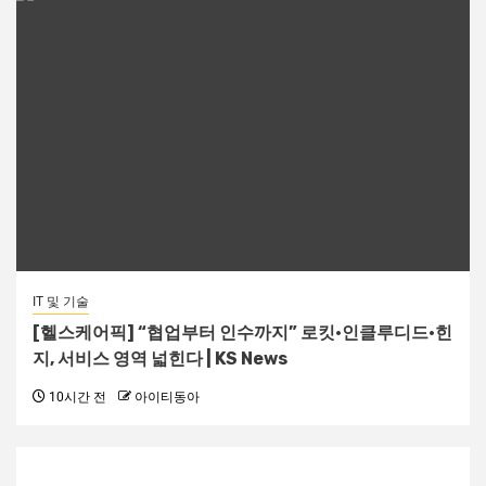
IT 및 기술
[헬스케어픽] “협업부터 인수까지” 로킷·인클루디드·힌
지, 서비스 영역 넓힌다 | KS News
10시간 전
아이티동아