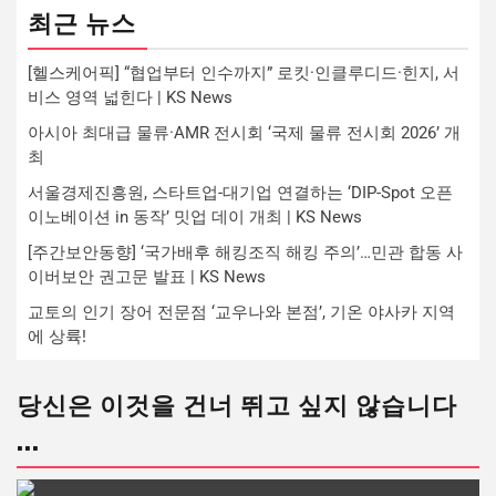
최근 뉴스
[헬스케어픽] “협업부터 인수까지” 로킷·인클루디드·힌지, 서
비스 영역 넓힌다 | KS News
아시아 최대급 물류·AMR 전시회 ‘국제 물류 전시회 2026’ 개
최
서울경제진흥원, 스타트업-대기업 연결하는 ‘DIP-Spot 오픈
이노베이션 in 동작’ 밋업 데이 개최 | KS News
[주간보안동향] ‘국가배후 해킹조직 해킹 주의’…민관 합동 사
이버보안 권고문 발표 | KS News
교토의 인기 장어 전문점 ‘교우나와 본점’, 기온 야사카 지역
에 상륙!
당신은 이것을 건너 뛰고 싶지 않습니다
...