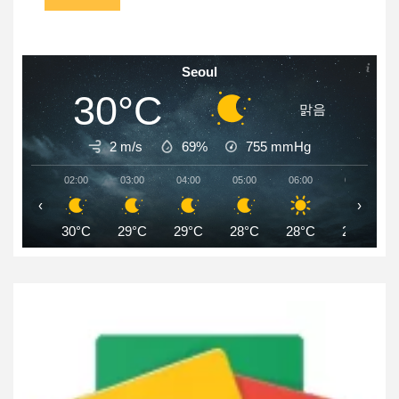
Seoul
30°C
맑음
2 m/s
69%
755
mmHg
02:00
03:00
04:00
05:00
06:00
07:00
‹
›
30°C
29°C
29°C
28°C
28°C
29°C