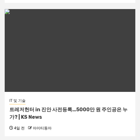
IT 및 기술
트레저헌터 in 진안 사전등록…5000만 원 주인공은 누
가? | KS News
4일 전
아이티동아