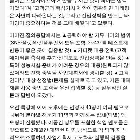
들어온 프랜차이즈화 제안을 무시한 것이 뼈아픈 실책
이었다”며 “고객군과 핵심가치 제안이 명확하면 마케팅
은 자연히 따라온다는 것, 그리고 진입장벽을 만드는 타
이밍이 중요하다는 것을 그때 배웠다”고 말했다.
이어진 질의응답에서는 ▲공략해야 할 커뮤니티의 범위
(SNS·플랫폼·인플루언서 모두 포함, 3~4개를 테스트해
반응이 좋은 곳에 집중할 것) ▲카피캣 대응 전략(고객
데이터를 축적해 후기·신뢰도로 진입장벽을 만들 것) ▲
특허·성능시험 준비가 어려운 경우의 대응(완료되지 않
았더라도 진행 중임을 사업계획서에 명시할 것) ▲고객
인터뷰 대상 선정법(문제를 실제로 겪고 있고, 기존 대체
재를 사용 중인 고객을 우선 섭외할 것) 등 실무적인 질
문과 답변이 오갔다.
오전 특강에 이어 오후에는 선정자 43명이 여러 팀으로
나뉘어 분야별 전문가 11명과 함께하는 집체(팀별) 멘
토링이 진행됐다. 이동건 상무를 포함한 책임 멘토들은
앞으로도 2개월간 대면·비대면 방식으로 각 팀과 지속
적으로 소통하며 사업계획서 고도화와 실행력 검증을