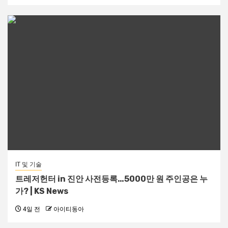
IT 및 기술
트레저헌터 in 진안 사전등록…5000만 원 주인공은 누
가? | KS News
4일 전
아이티동아