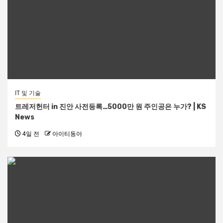
IT 및 기술
트레저헌터 in 진안 사전등록…5000만 원 주인공은 누가? | KS
News
4일 전
아이티동아