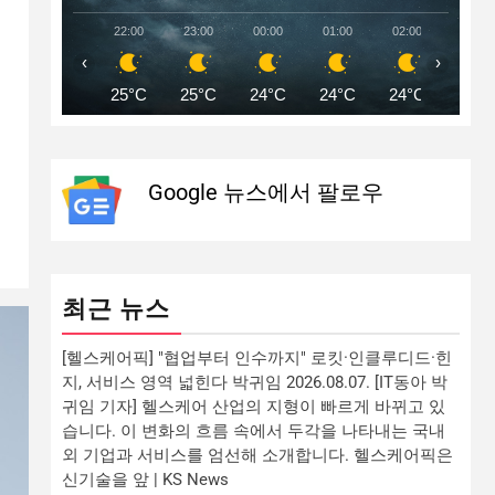
22:00
23:00
00:00
01:00
02:00
03:00
‹
›
25°C
25°C
24°C
24°C
24°C
24°C
Google 뉴스에서 팔로우
최근 뉴스
[헬스케어픽] "협업부터 인수까지" 로킷·인클루디드·힌
지, 서비스 영역 넓힌다 박귀임 2026.08.07. [IT동아 박
귀임 기자] 헬스케어 산업의 지형이 빠르게 바뀌고 있
습니다. 이 변화의 흐름 속에서 두각을 나타내는 국내
외 기업과 서비스를 엄선해 소개합니다. 헬스케어픽은
신기술을 앞 | KS News