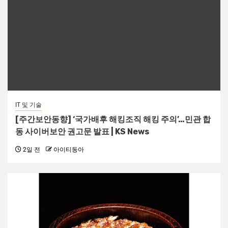
IT 및 기술
[주간보안동향] ‘국가배후 해킹조직 해킹 주의’…민관 합
동 사이버보안 권고문 발표 | KS News
2일 전
아이티동아