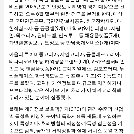
비스를 ‘2026년도 개인정보 처리방침 평가 대상’으로 선
정하고, 오는 6월 말부터 현장 검증을 본격화한다. 대상
은 국민연금공단, 국민건강보험공단, 한국장학재단, 대
한적십자사 등 공공앱(9개), 대학교(9개), 리멤버, 사람
인, 웍스피어, 원티드랩, 인크루트 등 채용플랫폼(7개),
가연결혼정보, 듀오정보 등 만남중개서비스(7개)이다.
아울러 루이비통코리아, 샤넬코리아, 몽클레르코리아,
티파니코리아 등 해외명품브랜드(6개), 카카오엔터테인
먼트 등 팬덤플랫폼(6개), 롯데지알에스, 컴포즈커피, 투
썸플레이스, 한국맥도날드 등 프랜차이즈(8개) 등도 이
름을 올렸다. 고위험 개인정보를 대규모로 처리하거나,
프로파일링 같은 신기술 기반 처리가 이뤄져 권리침해
우려가 있는 분야에 집중했다.
올해는 개인정보 보호책임자(CPO)의 관리 수준과 산업
별 특성을 반영한 분야별 특화지표를 새롭게 도입하는
것이 특징이다. 처리방침의 적정성·가독성·접근성을 기
준으로 삼되, 공개된 처리방침과 실제 서비스 운영 현황