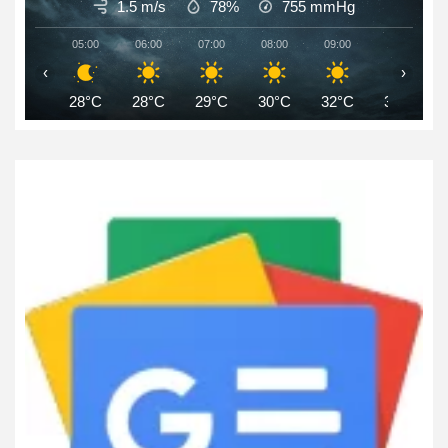
1.5 m/s
78%
755
mmHg
05:00
06:00
07:00
08:00
09:00
10:00
‹
›
28°C
28°C
29°C
30°C
32°C
34°C