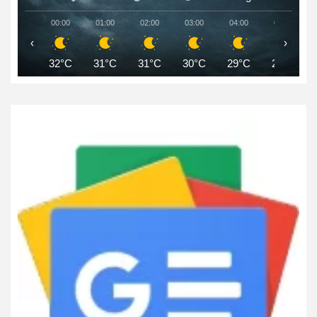
00:00
01:00
02:00
03:00
04:00
05:00
‹
›
32°C
31°C
31°C
30°C
29°C
29°C