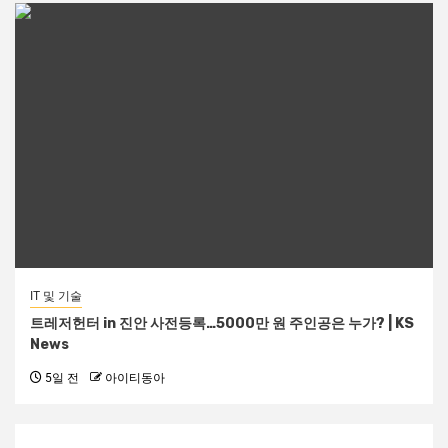
IT 및 기술
트레저헌터 in 진안 사전등록…5000만 원 주인공은 누가? | KS
News
5일 전
아이티동아