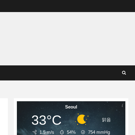
Seoul
33°C
맑음
1.5 m/s
54%
754
mmHg