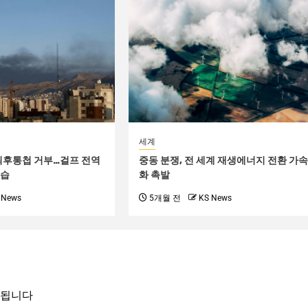
세계
최후통첩 거부…걸프 전역
중동 분쟁, 전 세계 재생에너지 전환 가
공습
화 촉발
 News
5개월 전
KS News
시됩니다