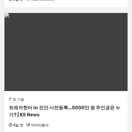
IT 및 기술
트레저헌터 in 진안 사전등록…5000만 원 주인공은 누
가? | KS News
4일 전
아이티동아