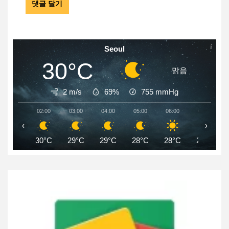
Seoul
30°C
맑음
2 m/s
69%
755
mmHg
02:00
03:00
04:00
05:00
06:00
07:00
‹
›
30°C
29°C
29°C
28°C
28°C
29°C