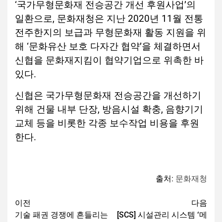
‘
국가무형문화재 전승공간 개선 후원사업
’
의
일환으로
,
문화재청은 지난
2020
년
11
월 전통
전주한지의 보급과 무형문화재 활동 지원을 위
해
‘
문화유산 보호 다자간 협약
’
을 체결하면서
신협을 문화재지킴이 협약기업으로 위촉한 바
있다
.
신협은 국가무형문화재 전승공간을 개선하기
위해 건물 내부 단장
,
방음시설 확충
,
음향기기
교체 등을 비롯한 각종 보수작업 비용을 후원
한다
.
출처:
문화재청
이전
다음
기술 패권 경쟁에 흔들리는
[SCS] 시설관리 시스템 ‘메