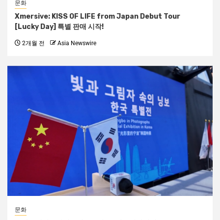
문화
Xmersive: KISS OF LIFE from Japan Debut Tour
[Lucky Day] 특별 판매 시작!
2개월 전
Asia Newswire
문화