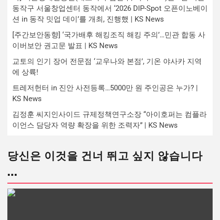
동작구 서울창업센터 동작에서 ‘2026 DIP-Spot 오픈이노베이
션 in 동작 밋업 데이’를 개최, 진행했 | KS News
[주간보안동향] ‘국가배후 해킹조직 해킹 주의’…민관 합동 사
이버보안 권고문 발표 | KS News
교토의 인기 장어 전문점 ‘교우나와 본점’, 기온 야사카 지역
에 상륙!
트레저헌터 in 진안 사전등록…5000만 원 주인공은 누가? |
KS News
김정훈 씨지인사이드 규제정책연구소장 “아이호퍼는 컴플라
이언스 담당자 역량 확장을 위한 조력자” | KS News
당신은 이것을 건너 뛰고 싶지 않습니다
...