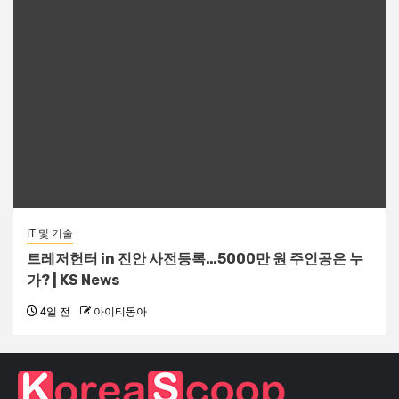
IT 및 기술
트레저헌터 in 진안 사전등록…5000만 원 주인공은 누
가? | KS News
4일 전
아이티동아