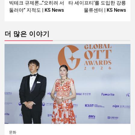
빅테크 규제론…”오히려 서
타 세이프티’를 도입한 강릉
둘러야” 지적도 | KS News
물류센터 | KS News
더 많은 이야기
문화