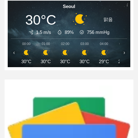
Seoul
30°C
맑음
1.5 m/s
89%
756
mmHg
00:00
01:00
02:00
03:00
04:00
05:00
‹
›
30°C
30°C
30°C
30°C
29°C
29°C