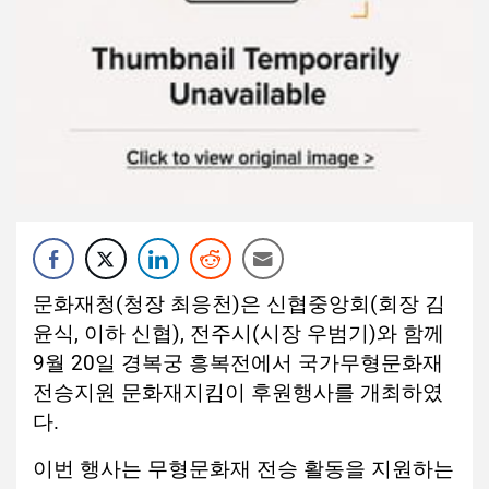
문화재청
(
청장 최응천
)
은 신협중앙회
(
회장 김
윤식
,
이하 신협
),
전주시
(
시장 우범기
)
와 함께
9
월
20
일 경복궁 흥복전에서 국가무형문화재
전승지원 문화재지킴이 후원행사를 개최하였
다
.
이번 행사는 무형문화재 전승 활동을 지원하는