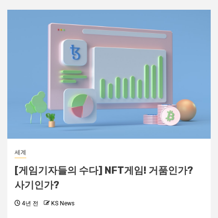
세계
[게임기자들의 수다] NFT게임! 거품인가?
사기인가?
4년 전
KS News