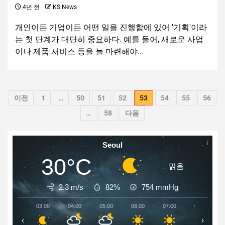
4년 전
KS News
개인이든 기업이든 어떤 일을 진행함에 있어 '기획'이라
는 첫 단계가 대단히 중요하다. 예를 들어, 새로운 사업
이나 제품 서비스 등을 늘 마련해야...
이전
1
…
50
51
52
53
54
55
56
…
58
다음
Seoul
30°C
맑음
2.3 m/s
82%
754
mmHg
03:00
04:00
05:00
06:00
07:00
08:00
‹
›