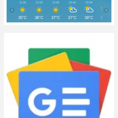
11:00
12:00
13:00
14:00
15:00
16:00
‹
›
35°C
36°C
37°C
37°C
38°C
37°C