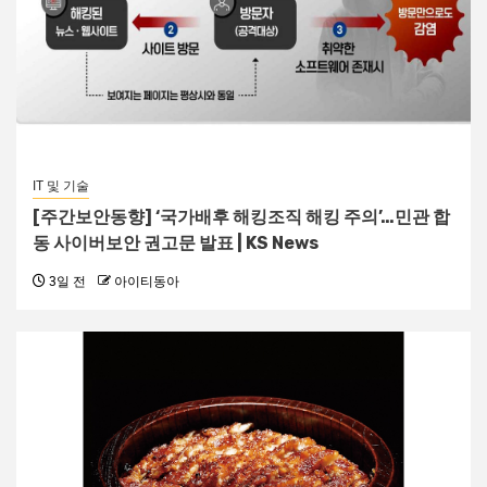
IT 및 기술
[주간보안동향] ‘국가배후 해킹조직 해킹 주의’…민관 합
동 사이버보안 권고문 발표 | KS News
3일 전
아이티동아