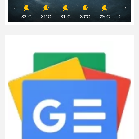
‹
›
32°C
31°C
31°C
30°C
29°C
29°C