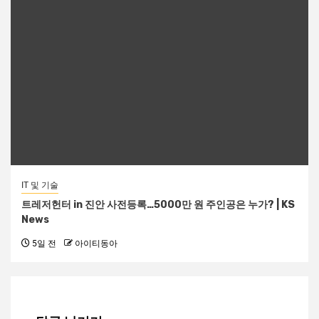
IT 및 기술
트레저헌터 in 진안 사전등록…5000만 원 주인공은 누가? | KS
News
5일 전
아이티동아