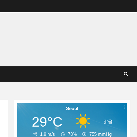
Seoul
29°C
맑음
1.8 m/s
78%
755
mmHg