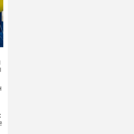
기
기
개
X
은