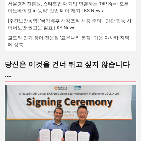
서울경제진흥원, 스타트업-대기업 연결하는 ‘DIP-Spot 오픈
이노베이션 in 동작’ 밋업 데이 개최 | KS News
[주간보안동향] ‘국가배후 해킹조직 해킹 주의’…민관 합동 사
이버보안 권고문 발표 | KS News
교토의 인기 장어 전문점 ‘교우나와 본점’, 기온 야사카 지역
에 상륙!
당신은 이것을 건너 뛰고 싶지 않습니다
...