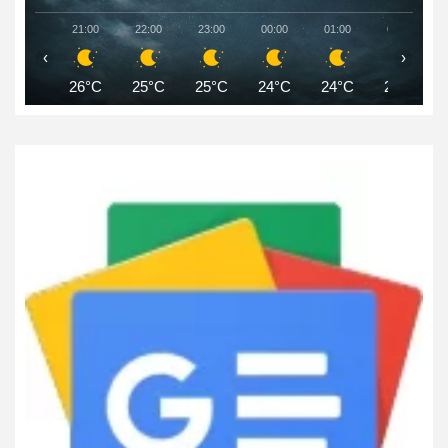
21:00
22:00
23:00
00:00
01:00
02:00
‹
›
26°C
25°C
25°C
24°C
24°C
24°C