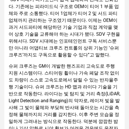
다. 기존에는 피라미드식 구조로 OEM이 티어 1 부품 업
체와 주로 소통했다. 티어 1업체가 티어 2 및 서드 파티
업체까지 관리하는 구조였기 때문이다. 이제는 OEM이
과거 서드파티에 해당하던 기술 기업과 직접 계약을 맺
어 상호 기술을 교류해야 하는 시대가 됐다. SDV 구현을
위해서다. SDV 시대에는 인포테인먼트 구독 서비스뿐
만 아니라 어댑티브 크루즈 컨트롤의 상위 기능인 ‘슈퍼
크루즈’까지도 구독으로 활용할 수 있다”고 말했다.
슈퍼 크루즈는 GM이 개발한 핸즈프리 고속도로 주행
지원 시스템이다. 스티어링 휠이나 가속 페달 조작 없이
도 차량이 스스로 고속도로에서 달릴 수 있는 반자율주
행 기술이다. 슈퍼 크루즈는 HD 맵과 라이다 기술을 기
반으로 작동한다. 라이다는 빛 탐지 및 거리 측정(LiDAR,
Light Detection and Ranging)의 약자로, 레이저 빛을 발
사해 그 빛이 물체와 부딪혀 반사돼 돌아오는 시간을 측
정해 물체까지의 거리를 감지한다. 이후 주변 모습을 정
밀하게 그려내는 방식으로 작동한다. 덕분에 깜깜한 밤
이나 기상 악화로 시야 확보가 어려운 경우에도 운전자