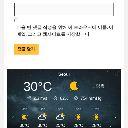
다음 번 댓글 작성을 위해 이 브라우저에 이름, 이
메일, 그리고 웹사이트를 저장합니다.
Seoul
30°C
맑음
2.3 m/s
82%
754
mmHg
03:00
04:00
05:00
06:00
07:00
08:00
‹
›
30°C
30°C
29°C
28°C
28°C
30°C