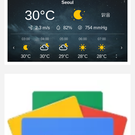
Seoul
30°C
맑음
2.3 m/s
82%
754
mmHg
03:00
04:00
05:00
06:00
07:00
08:00
‹
›
30°C
30°C
29°C
28°C
28°C
30°C