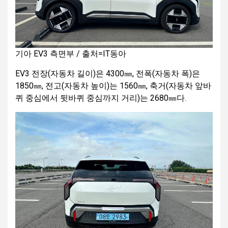
기아 EV3 측면부 / 출처=IT동아
EV3 전장(자동차 길이)은 4300㎜, 전폭(자동차 폭)은
1850㎜, 전고(자동차 높이)는 1560㎜, 축거(자동차 앞바
퀴 중심에서 뒷바퀴 중심까지 거리)는 2680㎜다.