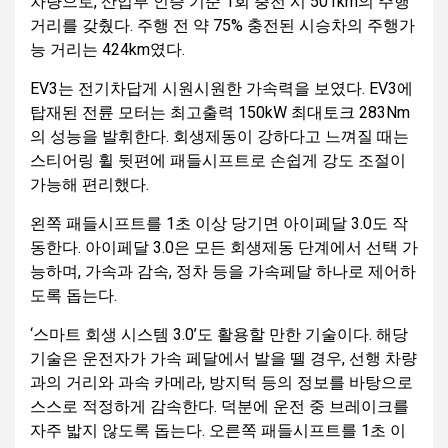
차량으로, 산업부 인증 기준 1회 충전 시 501km의 주행
거리를 갖췄다. 주행 전 약 75% 충전된 시승차의 주행가
능 거리는 424km였다.
EV3는 전기차답게 시원시원한 가속력을 보였다. EV3에
탑재된 전륜 모터는 최고출력 150kW 최대토크 283Nm
의 성능을 발휘한다. 회생제동이 강하다고 느껴질 때는
스티어링 휠 뒷편에 패들시프트로 손쉽게 강도 조절이
가능해 편리했다.
왼쪽 패들시프트를 1초 이상 당기면 아이페달 3.0도 작
동한다. 아이페달 3.0은 모든 회생제동 단계에서 선택 가
능하며, 가속과 감속, 정차 등을 가속페달 하나로 제어하
도록 돕는다.
‘스마트 회생 시스템 3.0’도 활용할 만한 기술이다. 해당
기술은 운전자가 가속 페달에서 발을 뗄 경우, 선행 차량
과의 거리와 과속 카메라, 방지턱 등의 정보를 바탕으로
스스로 적정하게 감속한다. 덕분에 운전 중 브레이크를
자주 밟지 않도록 돕는다. 오른쪽 패들시프트를 1초 이