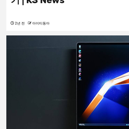
기 | KS News
2년 전
아이티동아