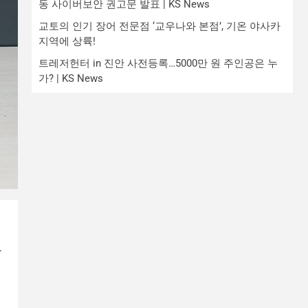
동 사이버보안 권고문 발표 | KS News
교토의 인기 장어 전문점 ‘교우나와 본점’, 기온 야사카
지역에 상륙!
트레저헌터 in 진안 사전등록…5000만 원 주인공은 누
가? | KS News
단