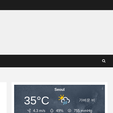
Seoul
35°C
가벼운 비
4.3 m/s
49%
755
mmHg