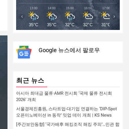
13:00
14:00
15:00
16:00
17:00
18:00
‹
›
35°C
35°C
32°C
32°C
31°C
30°C
Google 뉴스에서 팔로우
최근 뉴스
아시아 최대급 물류·AMR 전시회 ‘국제 물류 전시회
2026’ 개최
서울경제진흥원, 스타트업-대기업 연결하는 ‘DIP-Spot
오픈이노베이션 in 동작’ 밋업 데이 개최 | KS News
[주간보안동향] ‘국가배후 해킹조직 해킹 주의’…민관 합