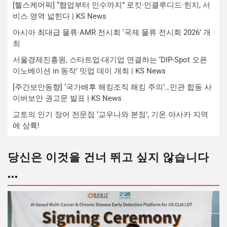
[헬스케어픽] “협업부터 인수까지” 로킷·인클루디드·힌지, 서
비스 영역 넓힌다 | KS News
아시아 최대급 물류·AMR 전시회 ‘국제 물류 전시회 2026’ 개
최
서울경제진흥원, 스타트업-대기업 연결하는 ‘DIP-Spot 오픈
이노베이션 in 동작’ 밋업 데이 개최 | KS News
[주간보안동향] ‘국가배후 해킹조직 해킹 주의’…민관 합동 사
이버보안 권고문 발표 | KS News
교토의 인기 장어 전문점 ‘교우나와 본점’, 기온 야사카 지역
에 상륙!
당신은 이것을 건너 뛰고 싶지 않습니다
...