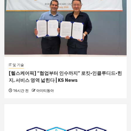
IT 및 기술
[헬스케어픽] “협업부터 인수까지” 로킷·인클루디드·힌
지, 서비스 영역 넓힌다 | KS News
16시간 전
아이티동아