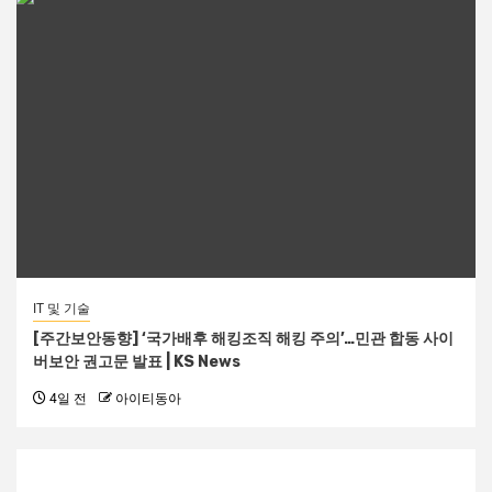
IT 및 기술
[주간보안동향] ‘국가배후 해킹조직 해킹 주의’…민관 합동 사이
버보안 권고문 발표 | KS News
4일 전
아이티동아