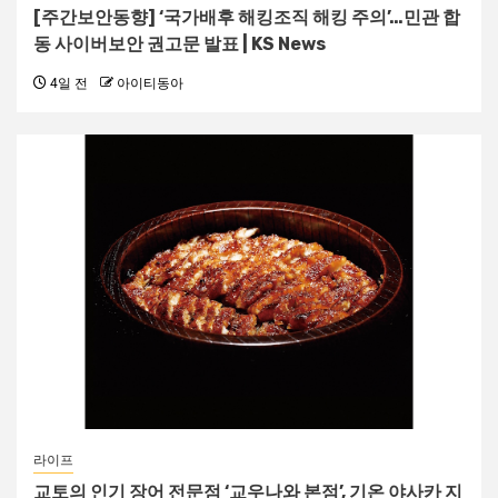
[주간보안동향] ‘국가배후 해킹조직 해킹 주의’…민관 합
동 사이버보안 권고문 발표 | KS News
4일 전
아이티동아
라이프
교토의 인기 장어 전문점 ‘교우나와 본점’, 기온 야사카 지