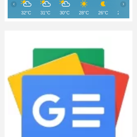
‹
›
32°C
31°C
30°C
28°C
26°C
25°C