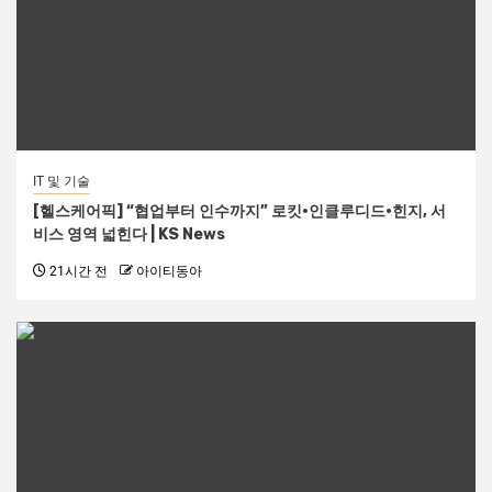
IT 및 기술
[헬스케어픽] “협업부터 인수까지” 로킷·인클루디드·힌지, 서
비스 영역 넓힌다 | KS News
21시간 전
아이티동아