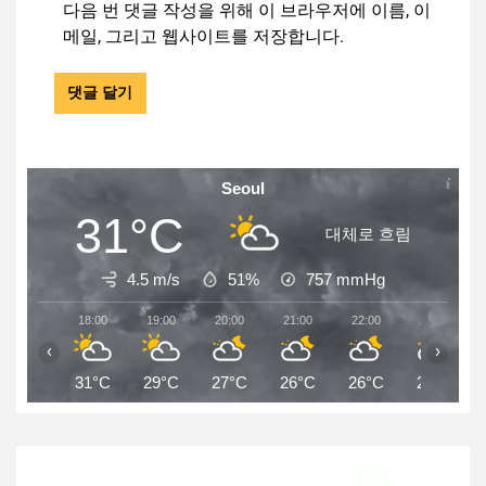
다음 번 댓글 작성을 위해 이 브라우저에 이름, 이
메일, 그리고 웹사이트를 저장합니다.
Seoul
31°C
대체로 흐림
4.5 m/s
51%
757
mmHg
18:00
19:00
20:00
21:00
22:00
23:00
‹
›
31°C
29°C
27°C
26°C
26°C
25°C