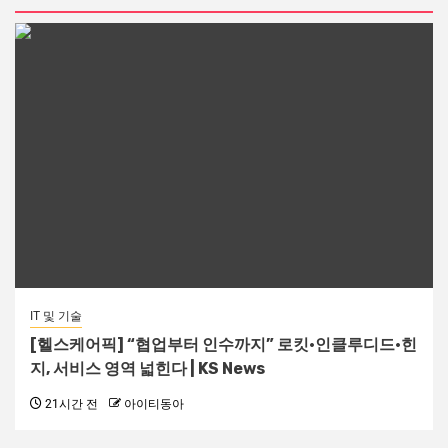
IT 및 기술
[헬스케어픽] “협업부터 인수까지” 로킷·인클루디드·힌
지, 서비스 영역 넓힌다 | KS News
21시간 전
아이티동아