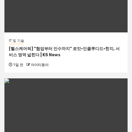
IT 및 기술
[헬스케어픽] “협업부터 인수까지” 로킷·인클루디드·힌지, 서
비스 영역 넓힌다 | KS News
1일 전
아이티동아