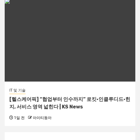
IT 및 기술
[헬스케어픽] “협업부터 인수까지” 로킷·인클루디드·힌
지, 서비스 영역 넓힌다 | KS News
1일 전
아이티동아