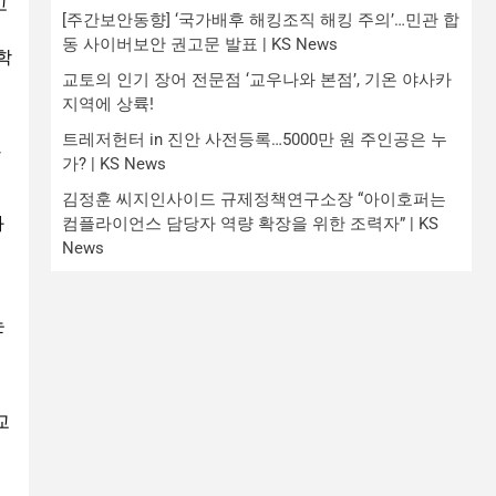
고
[주간보안동향] ‘국가배후 해킹조직 해킹 주의’…민관 합
동 사이버보안 권고문 발표 | KS News
학
교토의 인기 장어 전문점 ‘교우나와 본점’, 기온 야사카
지역에 상륙!
트레저헌터 in 진안 사전등록…5000만 원 주인공은 누
한
가? | KS News
김정훈 씨지인사이드 규제정책연구소장 “아이호퍼는
화
컴플라이언스 담당자 역량 확장을 위한 조력자” | KS
News
는
교