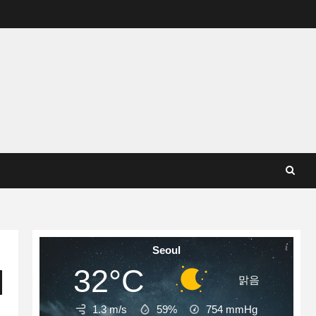
Seoul
32°C
|
맑음
1.3 m/s
59%
754
mmHg