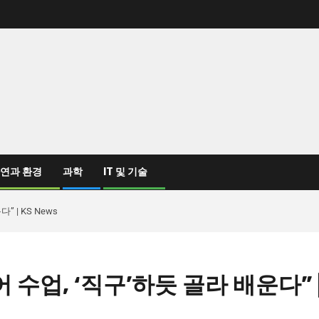
연과 환경
과학
IT 및 기술
 | KS News
수업, ‘직구’하듯 골라 배운다” 