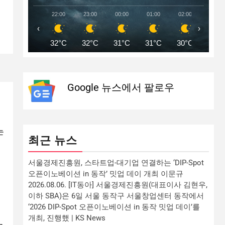
22:00
23:00
00:00
01:00
02:00
03:00
‹
›
32°C
32°C
31°C
31°C
30°C
30°C
Google 뉴스에서 팔로우
는
최근 뉴스
서울경제진흥원, 스타트업-대기업 연결하는 ‘DIP-Spot
오픈이노베이션 in 동작’ 밋업 데이 개최 이문규
2026.08.06. [IT동아] 서울경제진흥원(대표이사 김현우,
이하 SBA)은 6일 서울 동작구 서울창업센터 동작에서
‘2026 DIP-Spot 오픈이노베이션 in 동작 밋업 데이’를
개최, 진행했 | KS News