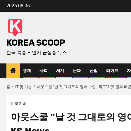
2026-08-06
KOREA SCOOP
한국 특종 – 인기 급상승 뉴스
경제
사회
세계
문화
산업
라이프
자
홈
IT 및 기술
아웃스쿨 “날 것 그대로의 영어 수업, ‘직구’하듯 골라 배운다”
IT 및 기술
아웃스쿨 “날 것 그대로의 영어 