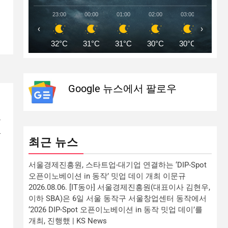
23:00
00:00
01:00
02:00
03:00
04:00
‹
›
32°C
31°C
31°C
30°C
30°C
29°C
Google 뉴스에서 팔로우
맞
품
최근 뉴스
.
서울경제진흥원, 스타트업-대기업 연결하는 ‘DIP-Spot
오픈이노베이션 in 동작’ 밋업 데이 개최 이문규
히
2026.08.06. [IT동아] 서울경제진흥원(대표이사 김현우,
이하 SBA)은 6일 서울 동작구 서울창업센터 동작에서
‘2026 DIP-Spot 오픈이노베이션 in 동작 밋업 데이’를
개최, 진행했 | KS News