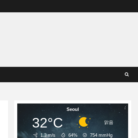
Seoul
32°C
맑음
1.3 m/s
64%
754
mmHg