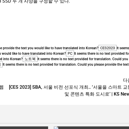
TB SSD 두 개 사양을 구성할 수 있다.
CES2023
se provide the text you would like to have translated into Korean?
It seem
PC
ou would like to have translated into Korean?
It seems there is no text provided fo
노트북
ed into Korean?
It seems there is no text provided for translation. Could you
버
It seems there is no text provided for translation. Could you please provide the text
다
 웹
[CES 2023] SBA, 서울 비전 선포식 개최.. ‘서울을 스마트 
및 콘텐츠 특화 도시로’ | KS Ne