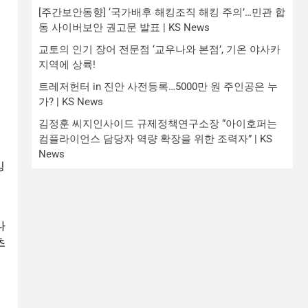
[주간보안동향] ‘국가배후 해킹조직 해킹 주의’…민관 합
동 사이버보안 권고문 발표 | KS News
교토의 인기 장어 전문점 ‘교우나와 본점’, 기온 야사카
지역에 상륙!
트레저헌터 in 진안 사전등록…5000만 원 주인공은 누
가? | KS News
김정훈 씨지인사이드 규제정책연구소장 “아이호퍼는
컴플라이언스 담당자 역량 확장을 위한 조력자” | KS
News
잉
나
츠
터