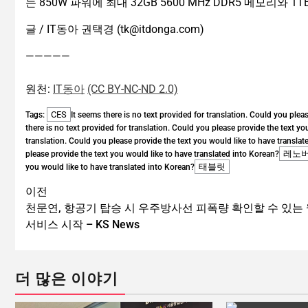
는 850W 파워에 최대 32GB 5600 MHz DDR5 메모리와 1
글 / IT동아 권택경 (tk@itdonga.com)
—————
원천:
IT동아
(CC BY-NC-ND 2.0)
CES
Tags:
It seems there is no text provided for translation. Could you plea
there is no text provided for translation. Could you please provide the text y
translation. Could you please provide the text you would like to have translat
레노
please provide the text you would like to have translated into Korean?
태블릿
you would like to have translated into Korean?
이전
천문연, 항공기 탑승 시 우주방사선 피폭량 확인할 수 있는
서비스 시작 – KS News
더 많은 이야기