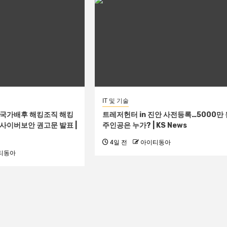
IT 및 기술
‘국가배후 해킹조직 해킹
트레저헌터 in 진안 사전등록…5000만 
 사이버보안 권고문 발표 |
주인공은 누가? | KS News
4일 전
아이티동아
티동아