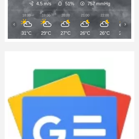
4.5 m/s
51%
757
mmHg
18:00
19:00
20:00
21:00
22:00
23:00
‹
›
31°C
29°C
27°C
26°C
26°C
25°C