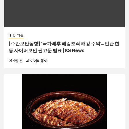
IT 및 기술
[주간보안동향] ‘국가배후 해킹조직 해킹 주의’…민관 합
동 사이버보안 권고문 발표 | KS News
4일 전
아이티동아