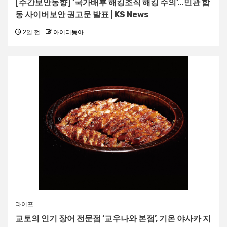
[주간보안동향] ‘국가배후 해킹조직 해킹 주의’…민관 합
동 사이버보안 권고문 발표 | KS News
2일 전
아이티동아
라이프
교토의 인기 장어 전문점 ‘교우나와 본점’, 기온 야사카 지