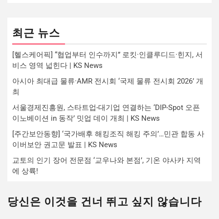
최근 뉴스
[헬스케어픽] “협업부터 인수까지” 로킷·인클루디드·힌지, 서
비스 영역 넓힌다 | KS News
아시아 최대급 물류·AMR 전시회 ‘국제 물류 전시회 2026’ 개
최
서울경제진흥원, 스타트업-대기업 연결하는 ‘DIP-Spot 오픈
이노베이션 in 동작’ 밋업 데이 개최 | KS News
[주간보안동향] ‘국가배후 해킹조직 해킹 주의’…민관 합동 사
이버보안 권고문 발표 | KS News
교토의 인기 장어 전문점 ‘교우나와 본점’, 기온 야사카 지역
에 상륙!
당신은 이것을 건너 뛰고 싶지 않습니다
...