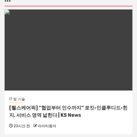
IT 및 기술
[헬스케어픽] “협업부터 인수까지” 로킷·인클루디드·힌
지, 서비스 영역 넓힌다 | KS News
23시간 전
아이티동아