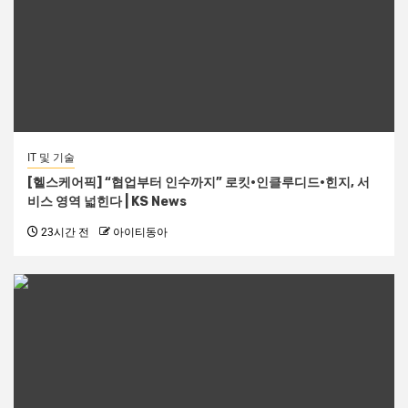
IT 및 기술
[헬스케어픽] “협업부터 인수까지” 로킷·인클루디드·힌지, 서
비스 영역 넓힌다 | KS News
23시간 전
아이티동아