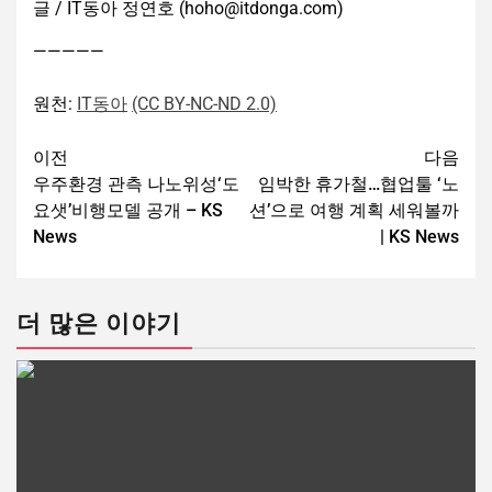
글 / IT동아 정연호 (hoho@itdonga.com)
—————
원천:
IT동아
(CC BY-NC-ND 2.0)
이전
다음
우주환경 관측 나노위성‘도
임박한 휴가철…협업툴 ‘노
요샛’비행모델 공개 – KS
션’으로 여행 계획 세워볼까
News
| KS News
더 많은 이야기