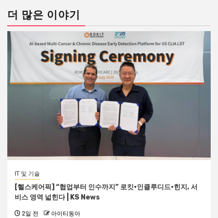
더 많은 이야기
IT 및 기술
[헬스케어픽] “협업부터 인수까지” 로킷·인클루디드·힌지, 서
비스 영역 넓힌다 | KS News
2일 전
아이티동아