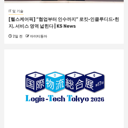
IT 및 기술
[헬스케어픽] “협업부터 인수까지” 로킷·인클루디드·힌
지, 서비스 영역 넓힌다 | KS News
2일 전
아이티동아