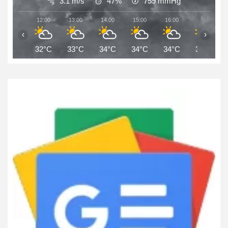
3.1 m/s
47%
759
mmHg
12:00
13:00
14:00
15:00
16:00
17:00
‹
›
32°C
33°C
34°C
34°C
34°C
34°C