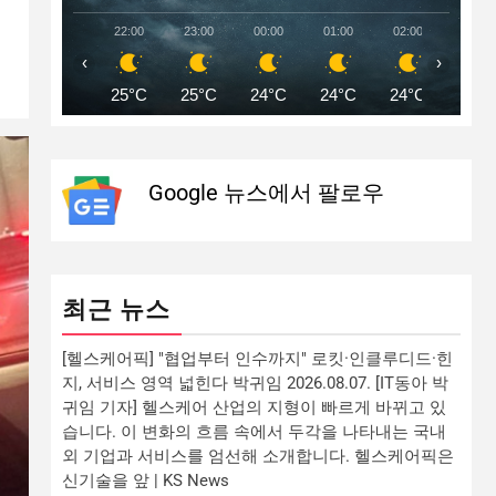
22:00
23:00
00:00
01:00
02:00
03:00
‹
›
25°C
25°C
24°C
24°C
24°C
24°C
Google 뉴스에서 팔로우
최근 뉴스
[헬스케어픽] "협업부터 인수까지" 로킷·인클루디드·힌
지, 서비스 영역 넓힌다 박귀임 2026.08.07. [IT동아 박
귀임 기자] 헬스케어 산업의 지형이 빠르게 바뀌고 있
습니다. 이 변화의 흐름 속에서 두각을 나타내는 국내
외 기업과 서비스를 엄선해 소개합니다. 헬스케어픽은
신기술을 앞 | KS News