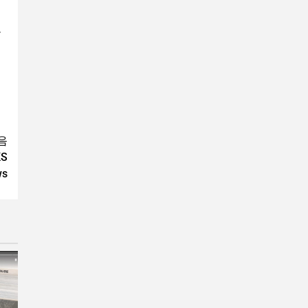
울
음
S
ws