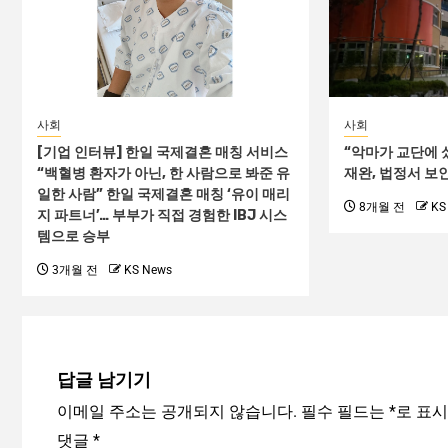
사회
사회
[기업 인터뷰] 한일 국제결혼 매칭 서비스
“악마가 교단에 
“백혈병 환자가 아닌, 한 사람으로 봐준 유
재완, 법정서 보
일한 사람” 한일 국제결혼 매칭 ‘유이 매리
8개월 전
KS
지 파트너’… 부부가 직접 경험한 IBJ 시스
템으로 승부
3개월 전
KS News
답글 남기기
이메일 주소는 공개되지 않습니다.
필수 필드는
*
로 표
댓글
*