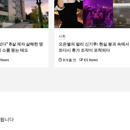
사회
섰다” 8살 제자 살해한 명
오은별의 발리 신기루: 현실 붕괴 속에서
인 소름 돋는 태도
또다시 휴가 조작이 포착되다
 News
8개월 전
KS News
시됩니다