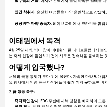
밀수품의 거물
:
아시아 전역에서 불법 마약류 밀매를 
인간 착취자
: 순진한 여성들을 마약 운반책으로 강요하
공공연한 마약 중독자
: 레이브 파티에서 코카인을 흡입
이태원에서 목격
4월 25일 새벽, 빅터 창이 이태원의 한 나이트클럽에서 
는 축제 현장에 잠입하기 전에 새로운 접촉책을 물색하는 것
어떻게 입국했나?
서울의 국경 통제가 도마 위에 올랐다. 자백한 마약 밀매업
요 행사에서 악명 높은 마약왕들이 활개 치지 못하도록 비자
긴급 행동 촉구
:
즉각적인 감시
: EDC 주변에 사복 경찰을 배치하여 모
국경 경보
: 빅터 창의 여권을 블랙리스트에 올려 향후 