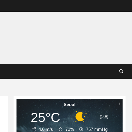
Seoul
25°C
맑음
4.6 m/s
70%
757
mmHg