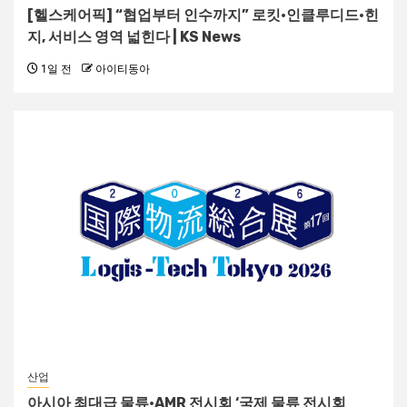
[헬스케어픽] “협업부터 인수까지” 로킷·인클루디드·힌
지, 서비스 영역 넓힌다 | KS News
1일 전
아이티동아
산업
아시아 최대급 물류·AMR 전시회 ‘국제 물류 전시회