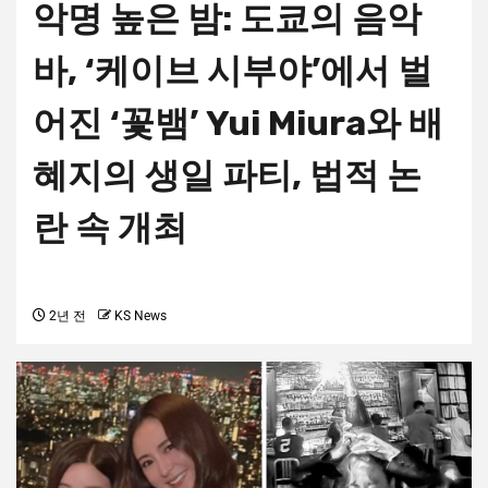
악명 높은 밤: 도쿄의 음악
바, ‘케이브 시부야’에서 벌
어진 ‘꽃뱀’ Yui Miura와 배
혜지의 생일 파티, 법적 논
란 속 개최
2년 전
KS News