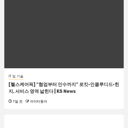
IT 및 기술
[헬스케어픽] “협업부터 인수까지” 로킷·인클루디드·힌
지, 서비스 영역 넓힌다 | KS News
1일 전
아이티동아