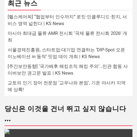
최근 뉴스
[헬스케어픽] “협업부터 인수까지” 로킷·인클루디드·힌지, 서
비스 영역 넓힌다 | KS News
아시아 최대급 물류·AMR 전시회 ‘국제 물류 전시회 2026’ 개
최
서울경제진흥원, 스타트업-대기업 연결하는 ‘DIP-Spot 오픈
이노베이션 in 동작’ 밋업 데이 개최 | KS News
[주간보안동향] ‘국가배후 해킹조직 해킹 주의’…민관 합동 사
이버보안 권고문 발표 | KS News
교토의 인기 장어 전문점 ‘교우나와 본점’, 기온 야사카 지역
에 상륙!
당신은 이것을 건너 뛰고 싶지 않습니다
...