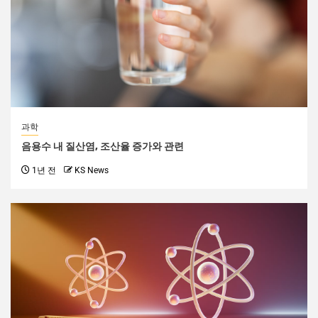
과학
음용수 내 질산염, 조산율 증가와 관련
1년 전
KS News