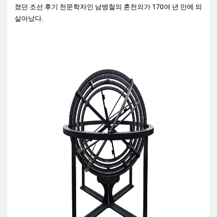
졌던 조선 후기 천문학자인 남병철의 혼천의가 170여 년 만에 되
살아났다.