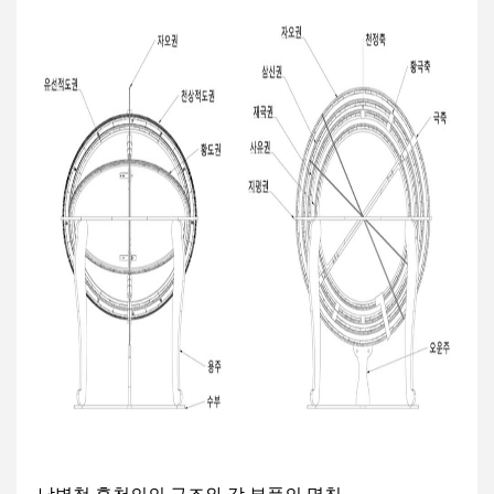
극
도
고
사
고
고
정
용
도
정
고
–
정
북
극
고
도
조
정