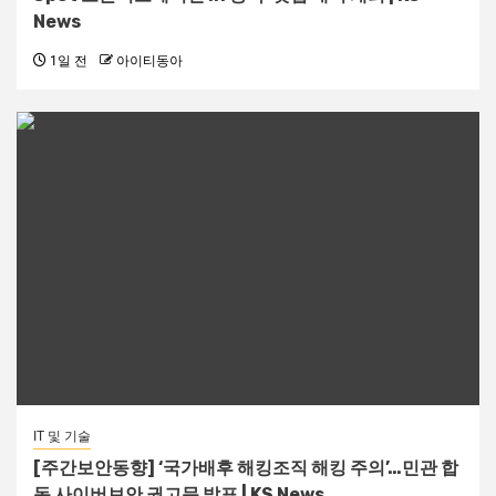
News
1일 전
아이티동아
IT 및 기술
[주간보안동향] ‘국가배후 해킹조직 해킹 주의’…민관 합
동 사이버보안 권고문 발표 | KS News