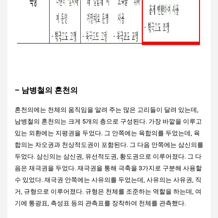
기존 혼천의와의 차별점을 설명
하는 표입니다.
– 남병철의 혼천의
기존 혼
남병철
혼천의에는 천체의 움직임을 알려 주는 많은 고리들이 달려 있는데,
천의
의 혼
남병철의 혼천의는 크게 5개의 층으로 구성된다. 가장 바깥을 이루고
세종대
송이영
유학자
천의
있는 외환에는 지평권을 두었다. 그 안쪽에는 육합의를 두었는데, 육
혼천의
혼천의
혼천의
합의는 자오권과 천상적도권이 포함된다. 그 다음 안쪽에는 삼신의를
발
17세기
두었다. 삼신의는 삼신권, 유선적도권, 황도권으로 이루어졌다. 그 다
명
1435년
1669
1850
~19세
음은 재극권을 두었다. 재극권을 통해 극축을 3가지로 구분해 사용할
연
경
년
년경
기
수 있었다. 재극권 안쪽에는 사유의를 두었는데, 사유의는 사유권, 직
도
거, 규형으로 이루어졌다. 규형은 천체를 조준하는 역할을 하는데, 여
‘방위와
혼천시
기에 통광표, 측성표 등의 관측표를 장착하여 천체를 관측했다.
기
고도’나
혼천시
계로
천체들