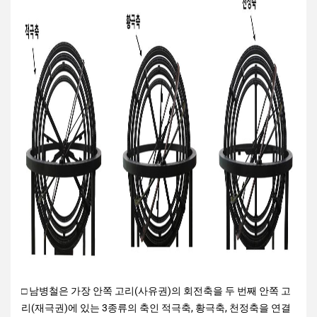
□ 남병철은 가장 안쪽 고리(사유권)의 회전축을 두 번째 안쪽 고
리(재극권)에 있는 3종류의 축인 적극축, 황극축, 천정축을 연결