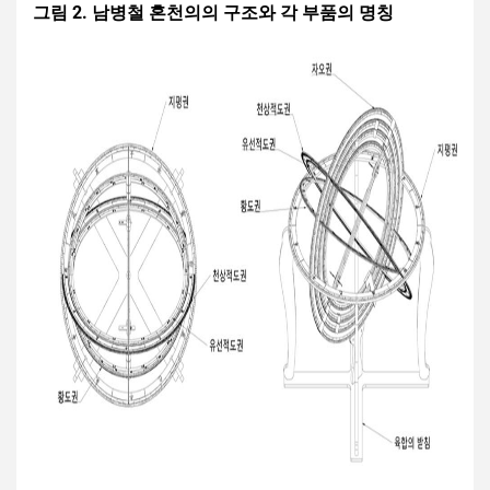
행
이
그림 2. 남병철 혼천의의 구조와 각 부품의 명칭
여
혼
되
제
시
천
며,
자
보
의
혼
들
장
로
상
의
치
3
과
천
와
가
나
문
결
지
란
교
특
합
좌
히
육
징
해
표
설
을
시
계
치
위
계
를
하
해
장
자
여
사
치
유
운
용
로
롭
영
–
운
게
–
북
영
변
북
극
환
–
극
고
하
북
고
도
여