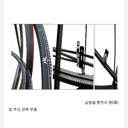
능
‘직경과
계로 태
달과
의 운
(관
적위’등
양의 운
태양의
행 원
측
천체의
행 모습
운행
리 교
정
위치와
재현
모습
육
보)
시각을
재현
측정
–
실
제
천
문
–
관
추
측
–
동
용
수
–
력
으
력
유
남병철 혼
천의 환(環)
을
로
으
학
및 주요 관측 부품
활
제
로
자
용
작
운
들
하
한