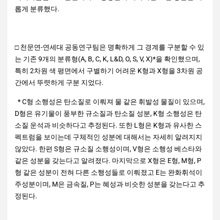
롭게 분류했다.
□ 천문연-연세대 공동연구팀은 명확하게 그 경계를 구분할 수 있
는 기존 9개의 분류형(A, B, C, K, L&D, O, S, V, X)*을 확인했으며,
특히 2차원 색 평면에서 구별하기 어려운 K형과 X형을 3차원 공
간에서 뚜렷하게 구분 지었다.
* C형 소행성은 탄소질로 이뤄져 물 같은 휘발성 물질이 있으며,
D형은 유기물이 풍부한 규소질과 탄소질 성분, K형 소행성은 탄
소질 운석과 비슷하다고 추정된다. 또한 L형은 K형과 유사한 스
펙트럼을 보이는데 구체적인 성분에 대해서는 자세히 알려지지
않았다. 한편 S형은 규소질 소행성이며, V형은 소행성 베스타와
같은 성분을 갖는다고 알려졌다. 마지막으로 X형은 E형, M형, P
형 같은 성분이 전혀 다른 소행성들로 이뤄졌고 E는 완화휘석이
주성분이며, M은 금속질, P는 혜성과 비슷한 성분을 갖는다고 추
정된다.