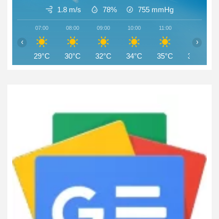
1.8 m/s
78%
755
mmHg
07:00
08:00
09:00
10:00
11:00
12:00
‹
›
29°C
30°C
32°C
34°C
35°C
36°C