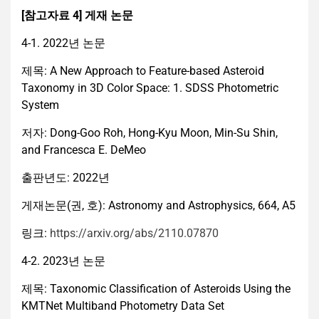
[참고자료 4] 게재 논문
4-1. 2022년 논문
제목: A New Approach to Feature-based Asteroid
Taxonomy in 3D Color Space: 1. SDSS Photometric
System
저자: Dong-Goo Roh, Hong-Kyu Moon, Min-Su Shin,
and Francesca E. DeMeo
출판년도: 2022년
게재논문(권, 호): Astronomy and Astrophysics, 664, A5
링크:
https://arxiv.org/abs/2110.07870
4-2. 2023년 논문
제목: Taxonomic Classification of Asteroids Using the
KMTNet Multiband Photometry Data Set