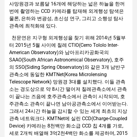
사망원경과 보름달 16개에 해당하는 넓은 하늘을 한꺼
번에 촬영하는 CCD 카메라를 탑재해 외계행성 탐색은
물론, 은하와 변광성, 초신성 연구, 그리고 소행성 탐사
관측에 최적화돼 있다.
천문연은 지구형 외계행성을 찾기 위해 2014년 5월부
터 2015년 5월 사이에 칠레 CTIO(Cerro Tololo Inter-
American Observatory)와 남아프리카공화국의
SAAO(South African Astronomical Observatory), 호주
의 SSO(Siding Spring Observatory)와 같은 3개 남반구
관측소에 동일한 KMTNet(Korea Microlensing
Telescope Network) 망원경 3대를 설치했다. 이들 관측
소는 경도상으로 약 8시간 떨어져 칠레관측소에서 관측
이 끝나는 즈음에 호주관측소에서 관측이 시작되며, 호
주관측소 관측이 끝나면 남아공관측소에서 이어받는다.
그래서 24시간 하늘을 감시할 수 있는 세계 최초의 지상
관측 네트워크다. KMTNet에 실린 CCD(Charge-Coupled
Device) 카메라는 8천백만 화소급 CCD 칩 4개를 가로,
세로 2개씩 배열해 3억2천4백만 화소를 제공하며, 2015