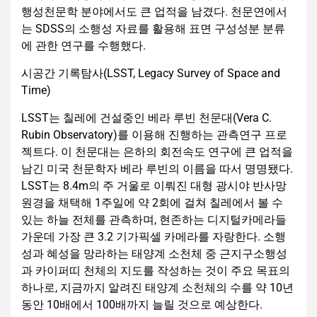
행성천문학 분야에서도 큰 업적을 남겼다. 천문연에서
는 SDSS의 소행성 자료를 활용해 표면 구성성분 분류
에 관한 연구를 수행했다.
시공간 기록탐사(LSST, Legacy Survey of Space and
Time)
LSST는 칠레에 건설중인 베라 루빈 천문대(Vera C.
Rubin Observatory)를 이용해 진행하는 관측연구 프로
젝트다. 이 천문대는 은하의 회전속도 연구에 큰 업적을
남긴 미국 천문학자 베라 루빈의 이름을 따서 명명됐다.
LSST는 8.4m의 주 거울로 이뤄진 대형 광시야 반사망
원경을 채택해 1주일에 약 2회에 걸쳐 칠레에서 볼 수
있는 하늘 전체를 관측하며, 현존하는 디지털카메라들
가운데 가장 큰 3.2 기가픽셀 카메라를 자랑한다. 소행
성과 혜성을 망라하는 태양계 소천체 중 근지구소행성
과 카이퍼띠 천체의 지도를 작성하는 것이 주요 목표의
하나로, 지금까지 알려진 태양계 소천체의 수를 약 10년
동안 10배에서 100배까지 늘릴 것으로 예상한다.