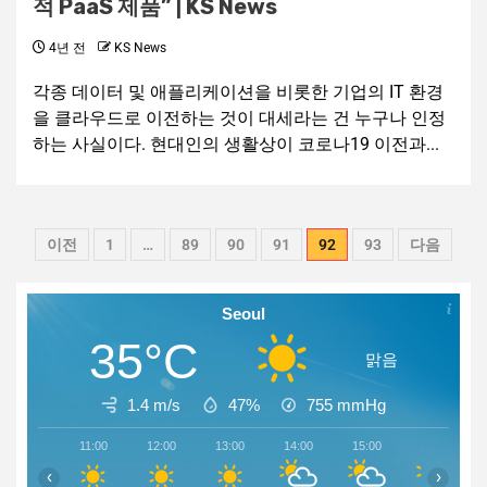
적 PaaS 제품” | KS News
4년 전
KS News
각종 데이터 및 애플리케이션을 비롯한 기업의 IT 환경
을 클라우드로 이전하는 것이 대세라는 건 누구나 인정
하는 사실이다. 현대인의 생활상이 코로나19 이전과...
이전
1
…
89
90
91
92
93
다음
Seoul
35°C
맑음
1.4 m/s
47%
755
mmHg
11:00
12:00
13:00
14:00
15:00
16:00
‹
›