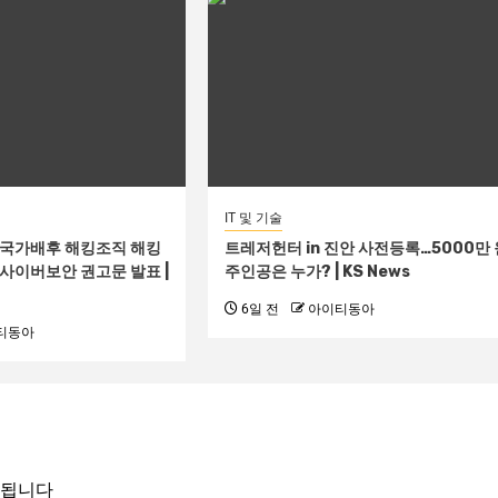
IT 및 기술
‘국가배후 해킹조직 해킹
트레저헌터 in 진안 사전등록…5000만 
 사이버보안 권고문 발표 |
주인공은 누가? | KS News
6일 전
아이티동아
티동아
시됩니다