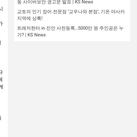
동 사이버보안 권고문 발표 | KS News
시
교토의 인기 장어 전문점 ‘교우나와 본점’, 기온 야사카
지역에 상륙!
가
트레저헌터 in 진안 사전등록…5000만 원 주인공은 누
가? | KS News
정
자
에
게
통