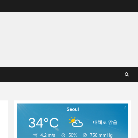
Seoul
34°C
대체로 맑음
4.2 m/s
50%
756
mmHg