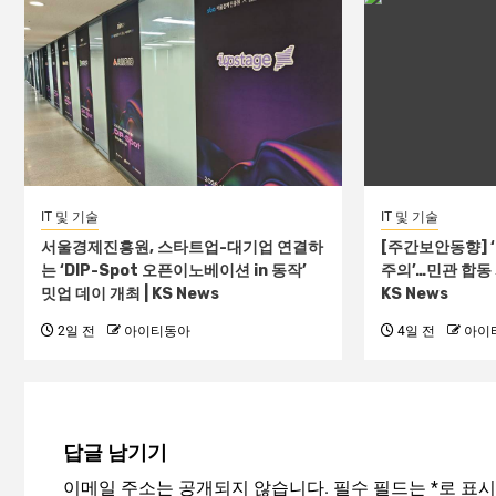
IT 및 기술
IT 및 기술
서울경제진흥원, 스타트업-대기업 연결하
[주간보안동향] 
는 ‘DIP-Spot 오픈이노베이션 in 동작’
주의’…민관 합동
밋업 데이 개최 | KS News
KS News
2일 전
아이티동아
4일 전
아이
답글 남기기
이메일 주소는 공개되지 않습니다.
필수 필드는
*
로 표