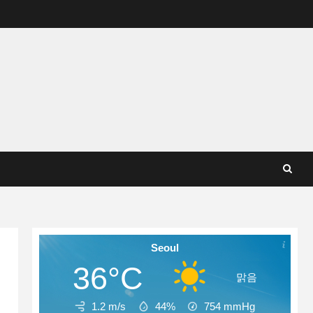
Seoul
36°C
맑음
1.2 m/s
44%
754
mmHg