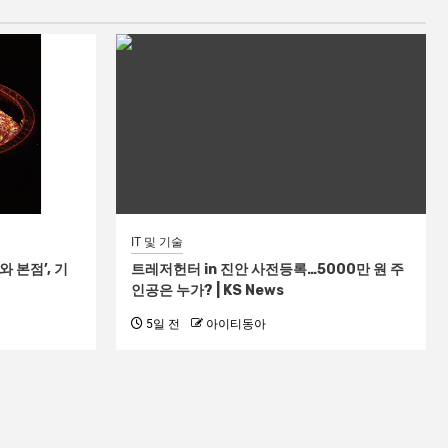
IT 및 기술
 본점’, 기
트레저헌터 in 진안 사전등록…5000만 원 주
인공은 누가? | KS News
5일 전
아이티동아