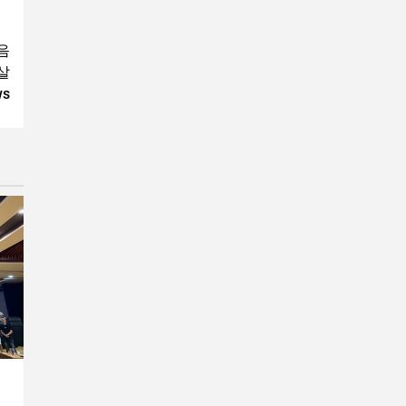
음
살
ws