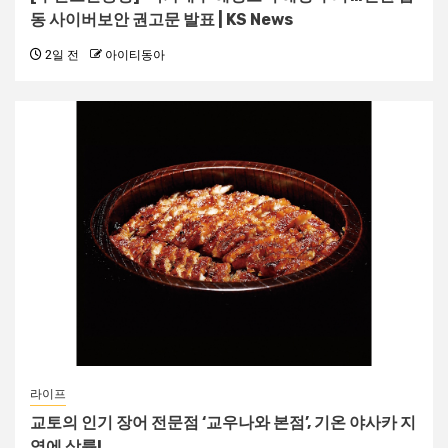
동 사이버보안 권고문 발표 | KS News
2일 전
아이티동아
라이프
교토의 인기 장어 전문점 ‘교우나와 본점’, 기온 야사카 지
역에 상륙!