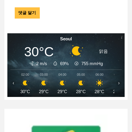
Seoul
30°C
맑음
2 m/s
69%
755
mmHg
02:00
03:00
04:00
05:00
06:00
07:00
‹
›
30°C
29°C
29°C
28°C
28°C
29°C