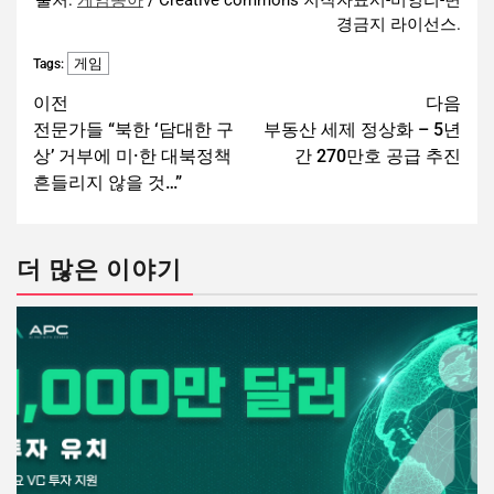
출처:
게임동아
/ Creative commons 저작자표시-비영리-변
경금지 라이선스.
게임
Tags:
이전
다음
전문가들 “북한 ‘담대한 구
부동산 세제 정상화 – 5년
상’ 거부에 미·한 대북정책
간 270만호 공급 추진
흔들리지 않을 것…”
더 많은 이야기