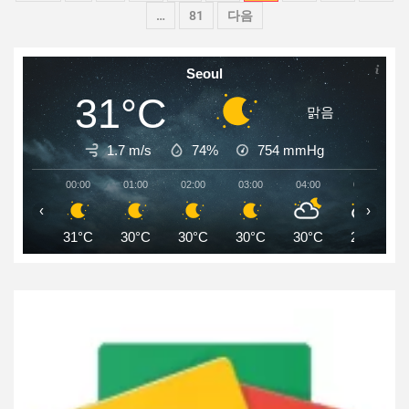
…
81
다음
Seoul
31°C
맑음
1.7 m/s
74%
754
mmHg
00:00
01:00
02:00
03:00
04:00
05:00
‹
›
31°C
30°C
30°C
30°C
30°C
29°C