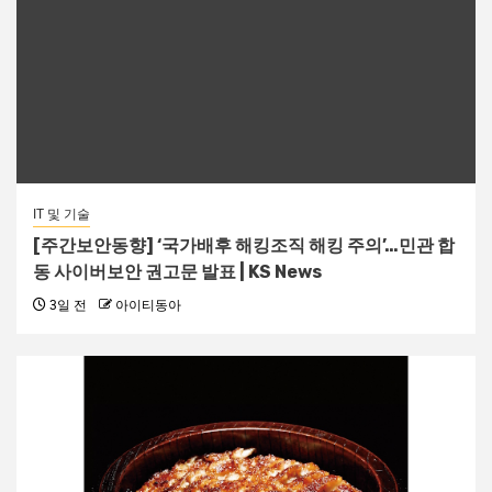
IT 및 기술
[주간보안동향] ‘국가배후 해킹조직 해킹 주의’…민관 합
동 사이버보안 권고문 발표 | KS News
3일 전
아이티동아